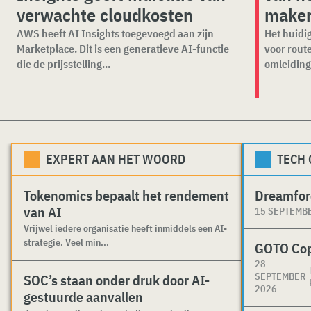
verwachte cloudkosten
make
AWS heeft AI Insights toegevoegd aan zijn
Het huidig
Marketplace. Dit is een generatieve AI-functie
voor rout
die de prijsstelling...
omleiding
EXPERT AAN HET WOORD
TECH
Tokenomics bepaalt het rendement
Dreamfor
van AI
15 SEPTEMB
Vrijwel iedere organisatie heeft inmiddels een AI-
strategie. Veel min...
GOTO Co
28
SEPTEMBER
SOC’s staan onder druk door AI-
2026
gestuurde aanvallen