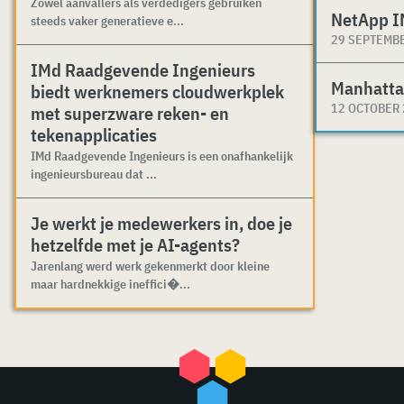
Zowel aanvallers als verdedigers gebruiken
NetApp I
steeds vaker generatieve e...
29 SEPTEMB
IMd Raadgevende Ingenieurs
Manhatta
biedt werknemers cloudwerkplek
12 OCTOBER
met superzware reken- en
tekenapplicaties
IMd Raadgevende Ingenieurs is een onafhankelijk
ingenieursbureau dat ...
Je werkt je medewerkers in, doe je
hetzelfde met je AI-agents?
Jarenlang werd werk gekenmerkt door kleine
maar hardnekkige ineffici�...