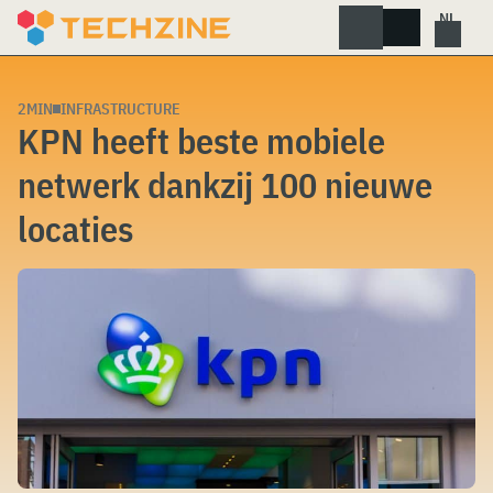
Skip
to
content
2MIN
INFRASTRUCTURE
KPN heeft beste mobiele
netwerk dankzij 100 nieuwe
locaties