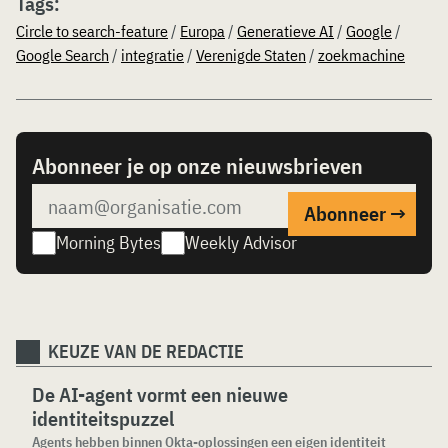
Tags:
Circle to search-feature
/
Europa
/
Generatieve AI
/
Google
/
Google Search
/
integratie
/
Verenigde Staten
/
zoekmachine
Abonneer je op onze nieuwsbrieven
Morning Bytes
Weekly Advisor
KEUZE VAN DE REDACTIE
De AI-agent vormt een nieuwe
identiteitspuzzel
Agents hebben binnen Okta-oplossingen een eigen identiteit