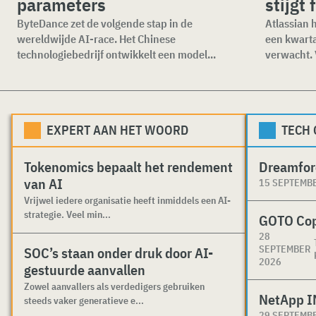
parameters
stijgt 
ByteDance zet de volgende stap in de
Atlassian 
wereldwijde AI-race. Het Chinese
een kwartaa
technologiebedrijf ontwikkelt een model...
verwacht. V
EXPERT AAN HET WOORD
TECH
Tokenomics bepaalt het rendement
Dreamfor
van AI
15 SEPTEMB
Vrijwel iedere organisatie heeft inmiddels een AI-
strategie. Veel min...
GOTO Co
28
SEPTEMBER
SOC’s staan onder druk door AI-
2026
gestuurde aanvallen
Zowel aanvallers als verdedigers gebruiken
NetApp I
steeds vaker generatieve e...
29 SEPTEMB