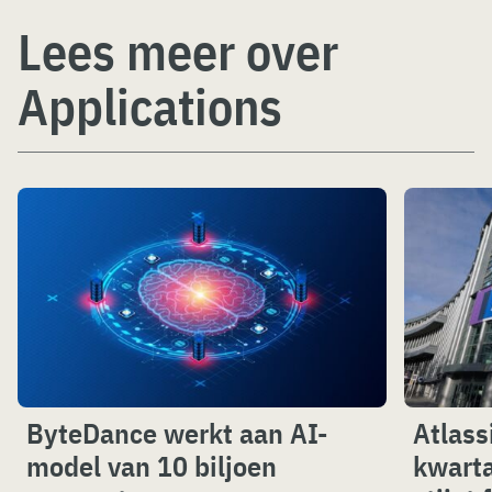
Lees meer over
Applications
ByteDance werkt aan AI-
Atlass
model van 10 biljoen
kwarta