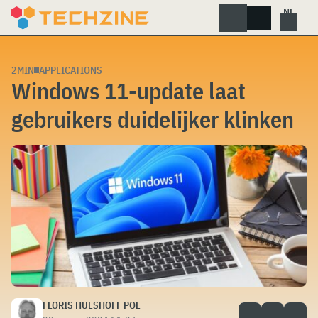
Skip
to
content
2MIN
APPLICATIONS
Windows 11-update laat
gebruikers duidelijker klinken
FLORIS HULSHOFF POL