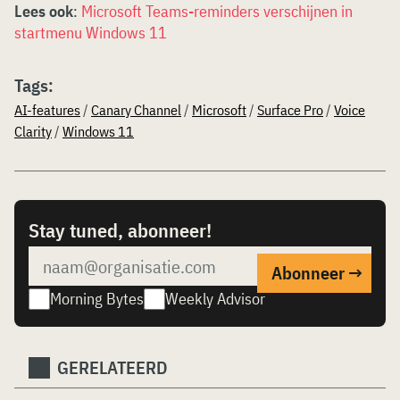
Lees ook
:
Microsoft Teams-reminders verschijnen in
startmenu Windows 11
Tags:
AI-features
/
Canary Channel
/
Microsoft
/
Surface Pro
/
Voice
Clarity
/
Windows 11
Stay tuned, abonneer!
Morning Bytes
Weekly Advisor
GERELATEERD