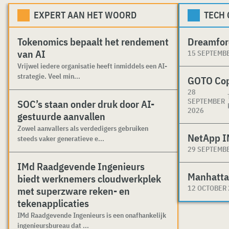
EXPERT AAN HET WOORD
TECH
Tokenomics bepaalt het rendement
Dreamfor
van AI
15 SEPTEMB
Vrijwel iedere organisatie heeft inmiddels een AI-
strategie. Veel min...
GOTO Co
28
SEPTEMBER
SOC’s staan onder druk door AI-
2026
gestuurde aanvallen
Zowel aanvallers als verdedigers gebruiken
NetApp I
steeds vaker generatieve e...
29 SEPTEMB
IMd Raadgevende Ingenieurs
Manhatta
biedt werknemers cloudwerkplek
12 OCTOBER
met superzware reken- en
tekenapplicaties
IMd Raadgevende Ingenieurs is een onafhankelijk
ingenieursbureau dat ...