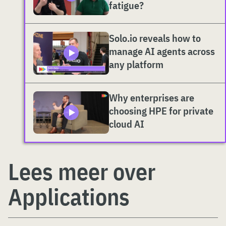
fatigue?
Solo.io reveals how to
manage AI agents across
any platform
Why enterprises are
choosing HPE for private
cloud AI
Lees meer over
Applications