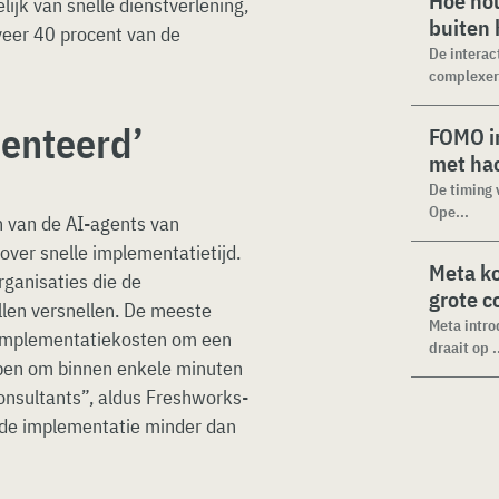
Hoe hou
ijk van snelle dienstverlening,
buiten
veer 40 procent van de
De interac
complexer.
enteerd’
FOMO in
met ha
De timing 
Ope...
 van de AI-agents van
over snelle implementatietijd.
Meta k
ganisaties die de
grote 
llen versnellen. De meeste
Meta intro
 implementatiekosten om een
draait op .
rpen om binnen enkele minuten
nsultants”, aldus Freshworks-
de implementatie minder dan