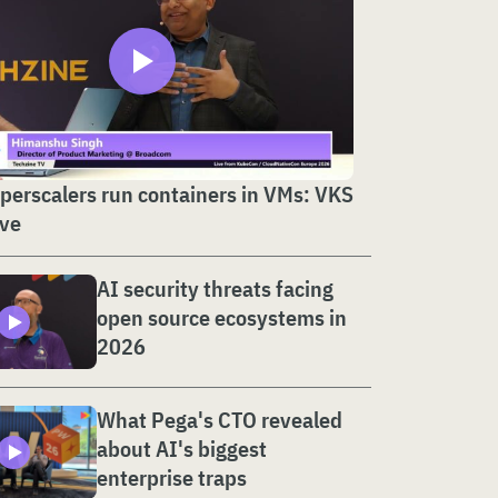
erscalers run containers in VMs: VKS
ive
AI security threats facing
open source ecosystems in
2026
What Pega's CTO revealed
about AI's biggest
enterprise traps