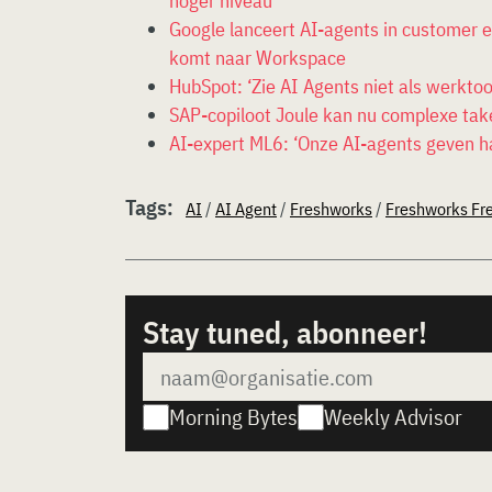
hoger niveau
Google lanceert AI-agents in customer 
komt naar Workspace
HubSpot: ‘Zie AI Agents niet als werktool
SAP-copiloot Joule kan nu complexe tak
AI-expert ML6: ‘Onze AI-agents geven h
Tags:
AI
/
AI Agent
/
Freshworks
/
Freshworks Fr
Stay tuned, abonneer!
Morning Bytes
Weekly Advisor