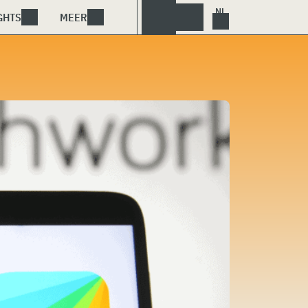
GHTS
MEER