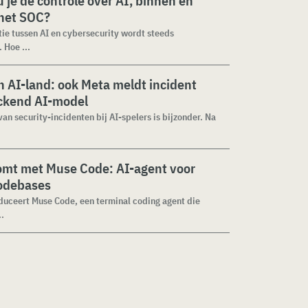
 je de controle over AI, binnen en
 het SOC?
tie tussen AI en cybersecurity wordt steeds
 Hoe ...
 AI-land: ook Meta meldt incident
ckend AI-model
van security-incidenten bij AI-spelers is bijzonder. Na
omt met Muse Code: AI-agent voor
codebases
duceert Muse Code, een terminal coding agent die
..