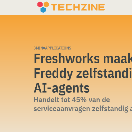
Skip
to
content
3MIN
APPLICATIONS
Freshworks maak
Freddy zelfstand
AI-agents
Handelt tot 45% van de
serviceaanvragen zelfstandig 