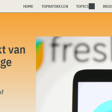
HOME
TOPARTIKELEN
TOPICS
INSI
t van
ige
af