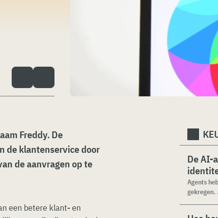
KEU
naam Freddy. De
n de klantenservice door
De AI-
 van de aanvragen op te
identit
Agents heb
gekregen. .
 een betere klant- en