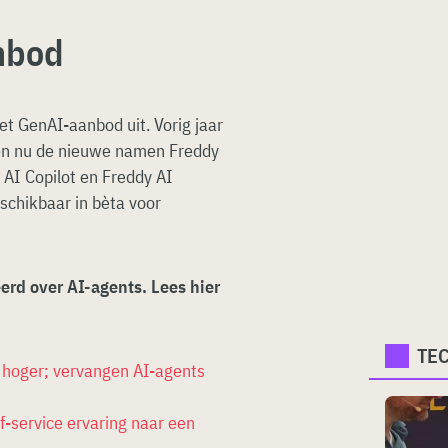
nbod
t GenAI-aanbod uit. Vorig jaar
jgen nu de nieuwe namen Freddy
 AI Copilot en Freddy AI
schikbaar in bèta voor
erd over AI-agents. Lees hier
TE
e hoger; vervangen AI-agents
-service ervaring naar een