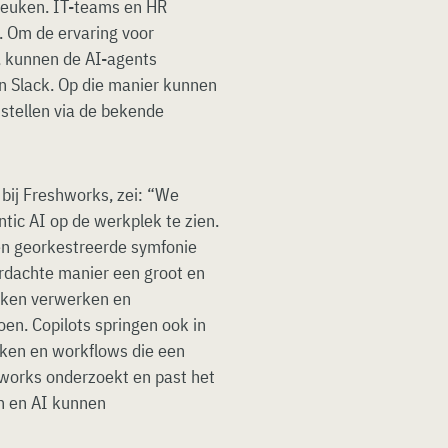
keuken. IT-teams en HR
. Om de ervaring voor
 kunnen de AI-agents
en Slack. Op die manier kunnen
stellen via de bekende
 bij Freshworks, zei: “We
tic AI op de werkplek te zien.
en georkestreerde symfonie
rdachte manier een groot en
eken verwerken en
en. Copilots springen ook in
aken en workflows die een
hworks onderzoekt en past het
n en AI kunnen