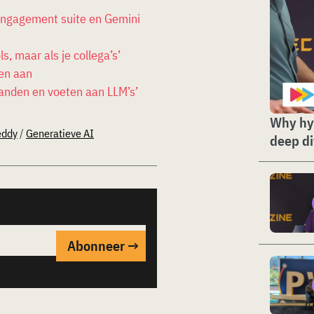
engagement suite en Gemini
s, maar als je collega’s’
en aan
anden en voeten aan LLM’s’
Why hyp
eddy
/
Generatieve AI
deep d