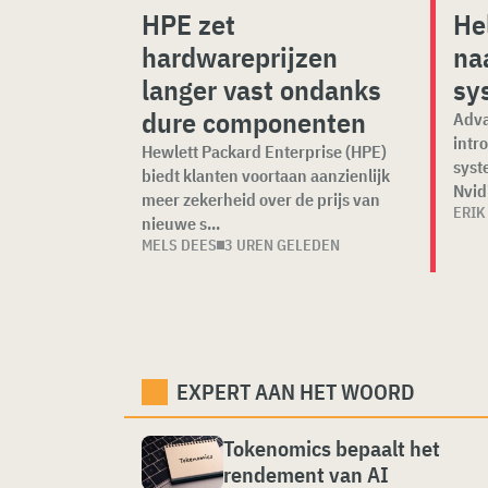
HPE zet
He
hardwareprijzen
na
langer vast ondanks
sy
dure componenten
Adva
intro
Hewlett Packard Enterprise (HPE)
syst
biedt klanten voortaan aanzienlijk
Nvidi
meer zekerheid over de prijs van
ERIK
nieuwe s...
MELS DEES
3 UREN GELEDEN
EXPERT AAN HET WOORD
Tokenomics bepaalt het
rendement van AI