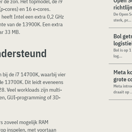
Open Se
r de zon. Het topmodel, de i9
richtli
(p-cores) en 16 e-cores.
De Open Se
eeft Intel een extra 0,2 GHz
sterk, pr...
chte van de 13900K. Een extra
ar 33 MB.
Bol get
logisti
ndersteund
Bol is op 
log...
Meta k
n bij de i7 14700K, waarbij vier
grote 
de 13700K. Dit leidt eveneens
Meta intro
8. Veel workloads zijn multi-
draait op .
gen, GUI-programming of 3D-
s zoveel mogelijk RAM
rop inspelen, met voortaan