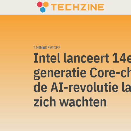
Skip
to
content
2MIN
DEVICES
Intel lanceert 14
generatie Core-c
de AI-revolutie l
zich wachten