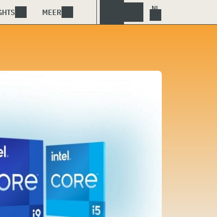
GHTS
MEER