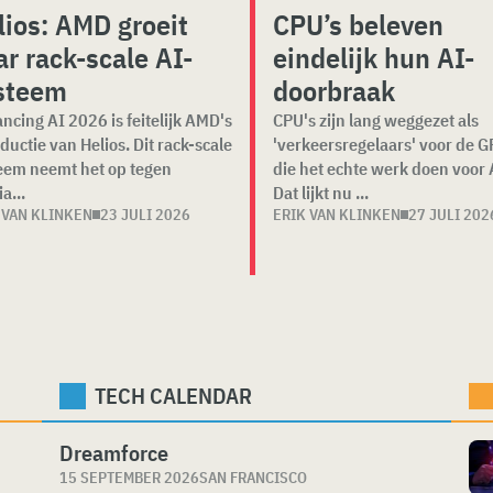
lios: AMD groeit
CPU’s beleven
ar rack-scale AI-
eindelijk hun AI-
steem
doorbraak
ncing AI 2026 is feitelijk AMD's
CPU's zijn lang weggezet als
ductie van Helios. Dit rack-scale
'verkeersregelaars' voor de G
eem neemt het op tegen
die het echte werk doen voor 
a...
Dat lijkt nu ...
 VAN KLINKEN
23 JULI 2026
ERIK VAN KLINKEN
27 JULI 202
TECH CALENDAR
Dreamforce
15 SEPTEMBER 2026
SAN FRANCISCO