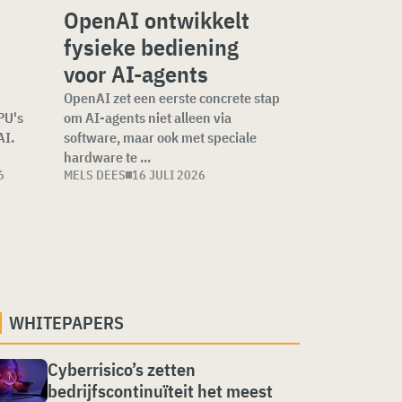
OpenAI ontwikkelt
fysieke bediening
voor AI-agents
OpenAI zet een eerste concrete stap
PU's
om AI-agents niet alleen via
AI.
software, maar ook met speciale
hardware te ...
6
MELS DEES
16 JULI 2026
WHITEPAPERS
Cyberrisico’s zetten
bedrijfscontinuïteit het meest