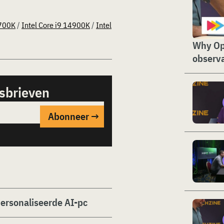
4700K
/
Intel Core i9 14900K
/
Intel
Why Op
observa
sbrieven
personaliseerde AI-pc