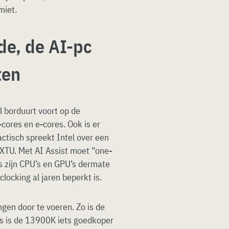
miet.
fde, de AI-pc
ten
l borduurt voort op de
cores en e-cores. Ook is er
ctisch spreekt Intel over een
y, XTU. Met AI Assist moet “one-
els zijn CPU’s en GPU’s dermate
locking al jaren beperkt is.
ngen door te voeren. Zo is de
s is de 13900K iets goedkoper