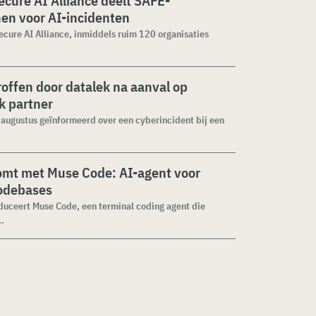
cure AI Alliance deelt SAFE-
jnen voor AI-incidenten
cure AI Alliance, inmiddels ruim 120 organisaties
roffen door datalek na aanval op
ek partner
1 augustus geïnformeerd over een cyberincident bij een
omt met Muse Code: AI-agent voor
codebases
duceert Muse Code, een terminal coding agent die
..