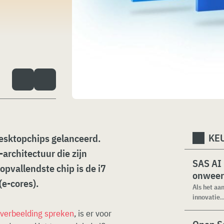
KEU
desktopchips gelanceerd.
architectuur die zijn
SAS AI
 opvallendste chip is de i7
onweer
(e-cores).
Als het aa
innovatie..
 verbeelding spreken
, is er voor