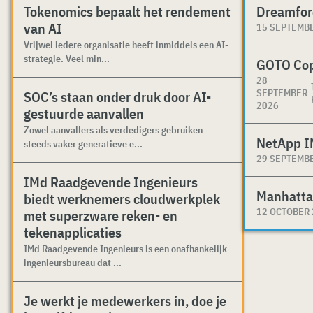
Tokenomics bepaalt het rendement
Dreamfor
van AI
15 SEPTEMB
Vrijwel iedere organisatie heeft inmiddels een AI-
strategie. Veel min...
GOTO Co
28
SEPTEMBER
SOC’s staan onder druk door AI-
2026
gestuurde aanvallen
Zowel aanvallers als verdedigers gebruiken
NetApp I
steeds vaker generatieve e...
29 SEPTEMB
IMd Raadgevende Ingenieurs
Manhatta
biedt werknemers cloudwerkplek
12 OCTOBER
met superzware reken- en
tekenapplicaties
IMd Raadgevende Ingenieurs is een onafhankelijk
ingenieursbureau dat ...
Je werkt je medewerkers in, doe je