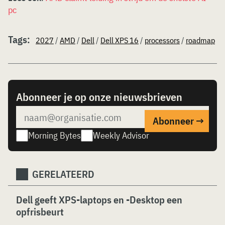
pc
Tags:
2027
/
AMD
/
Dell
/
Dell XPS 16
/
processors
/
roadmap
Abonneer je op onze nieuwsbrieven
Morning Bytes
Weekly Advisor
GERELATEERD
Dell geeft XPS-laptops en -Desktop een
opfrisbeurt