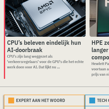
CPU’s beleven eindelijk hun
HPE ze
AI-doorbraak
langer
compo
CPU's zijn lang weggezet als
'verkeersregelaars' voor de GPU's die het echte
Hewlett Pa
werk doen voor AI. Dat lijkt nu ...
voortaan a
prijs van n
EXPERT AAN HET WOORD
TECH