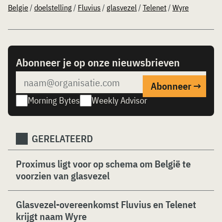
Belgie
/
doelstelling
/
Fluvius
/
glasvezel
/
Telenet
/
Wyre
Abonneer je op onze nieuwsbrieven
Morning Bytes
Weekly Advisor
GERELATEERD
Proximus ligt voor op schema om België te
voorzien van glasvezel
Glasvezel-overeenkomst Fluvius en Telenet
krijgt naam Wyre