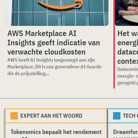
AWS Marketplace AI
Het w
Insights geeft indicatie van
energ
verwachte cloudkosten
datace
conte
AWS heeft AI Insights toegevoegd aan zijn
Marketplace. Dit is een generatieve AI-functie
Datacente
die de prijsstelling...
energie- 
geregeld 
EXPERT AAN HET WOORD
TECH
Tokenomics bepaalt het rendement
Dreamfor