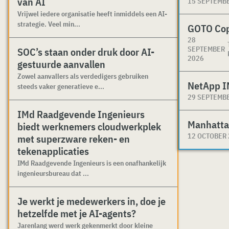
van AI
15 SEPTEMB
Vrijwel iedere organisatie heeft inmiddels een AI-
strategie. Veel min...
GOTO Co
28
SEPTEMBER
SOC’s staan onder druk door AI-
2026
gestuurde aanvallen
Zowel aanvallers als verdedigers gebruiken
NetApp I
steeds vaker generatieve e...
29 SEPTEMB
IMd Raadgevende Ingenieurs
Manhatta
biedt werknemers cloudwerkplek
12 OCTOBER
met superzware reken- en
tekenapplicaties
IMd Raadgevende Ingenieurs is een onafhankelijk
ingenieursbureau dat ...
Je werkt je medewerkers in, doe je
hetzelfde met je AI-agents?
Jarenlang werd werk gekenmerkt door kleine