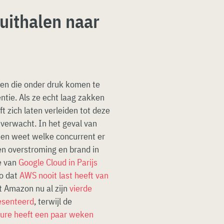
 uithalen naar
ven die onder druk komen te
ntie. Als ze echt laag zakken
 zich laten verleiden tot deze
 verwacht. In het geval van
een weet welke concurrent er
en overstroming en brand in
e van
Google Cloud in Parijs
zo dat
AWS nooit last heeft van
at Amazon nu al zijn
vierde
esenteerd
, terwijl de
zure heeft een paar weken