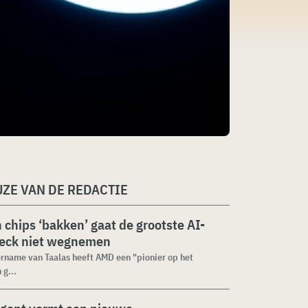
ZE VAN DE REDACTIE
n chips ‘bakken’ gaat de grootste AI-
neck niet wegnemen
rname van Taalas heeft AMD een "pionier op het
 g...