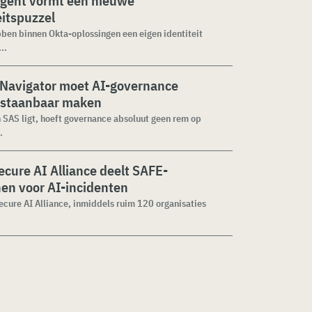
agent vormt een nieuwe
eitspuzzel
ben binnen Okta-oplossingen een eigen identiteit
..
 Navigator moet AI-governance
staanbaar maken
n SAS ligt, hoeft governance absoluut geen rem op
.
cure AI Alliance deelt SAFE-
jnen voor AI-incidenten
cure AI Alliance, inmiddels ruim 120 organisaties