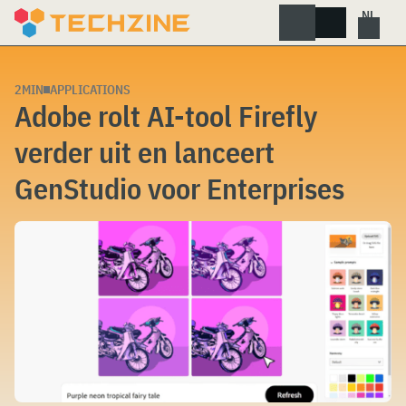
Skip
to
content
2MIN
APPLICATIONS
Adobe rolt AI-tool Firefly
verder uit en lanceert
GenStudio voor Enterprises