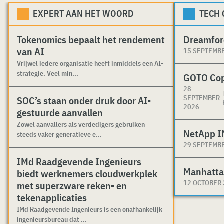
EXPERT AAN HET WOORD
TECH
Tokenomics bepaalt het rendement
Dreamfor
van AI
15 SEPTEMB
Vrijwel iedere organisatie heeft inmiddels een AI-
strategie. Veel min...
GOTO Co
28
SEPTEMBER
SOC’s staan onder druk door AI-
2026
gestuurde aanvallen
Zowel aanvallers als verdedigers gebruiken
NetApp I
steeds vaker generatieve e...
29 SEPTEMB
IMd Raadgevende Ingenieurs
Manhatta
biedt werknemers cloudwerkplek
12 OCTOBER
met superzware reken- en
tekenapplicaties
IMd Raadgevende Ingenieurs is een onafhankelijk
ingenieursbureau dat ...