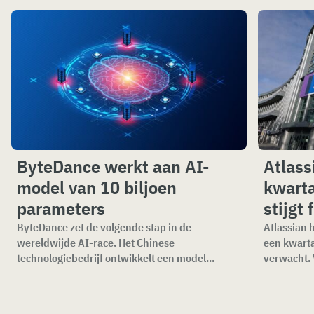
ByteDance werkt aan AI-
Atlass
model van 10 biljoen
kwarta
parameters
stijgt 
ByteDance zet de volgende stap in de
Atlassian 
wereldwijde AI-race. Het Chinese
een kwartaa
technologiebedrijf ontwikkelt een model...
verwacht. V