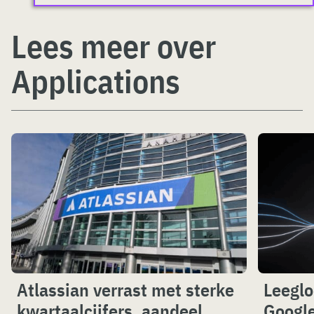
Lees meer over
Applications
Atlassian verrast met sterke
Leeglo
kwartaalcijfers, aandeel
Googl