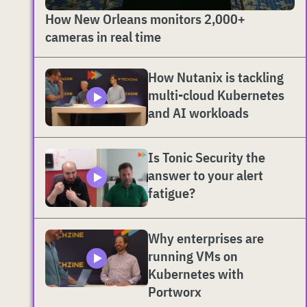
How New Orleans monitors 2,000+
cameras in real time
How Nutanix is tackling
multi-cloud Kubernetes
and AI workloads
Is Tonic Security the
answer to your alert
fatigue?
Why enterprises are
running VMs on
Kubernetes with
Portworx