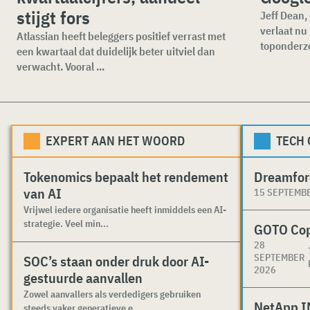
stijgt fors
Jeff Dean,
verlaat nu 
Atlassian heeft beleggers positief verrast met
toponderzo
een kwartaal dat duidelijk beter uitviel dan
verwacht. Vooral ...
EXPERT AAN HET WOORD
TECH
Tokenomics bepaalt het rendement
Dreamfor
van AI
15 SEPTEMB
Vrijwel iedere organisatie heeft inmiddels een AI-
strategie. Veel min...
GOTO Co
28
SEPTEMBER
SOC’s staan onder druk door AI-
2026
gestuurde aanvallen
Zowel aanvallers als verdedigers gebruiken
NetApp I
steeds vaker generatieve e...