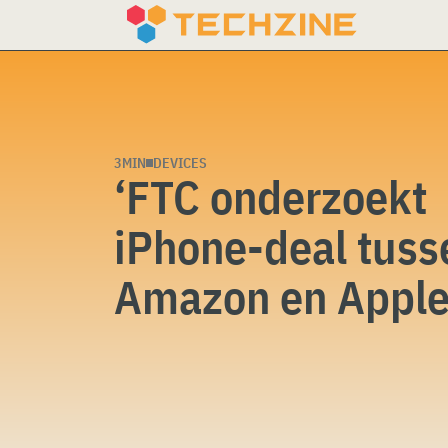
Skip
to
content
3MIN
DEVICES
‘FTC onderzoekt
iPhone-deal tuss
Amazon en Apple