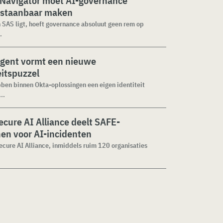
 Navigator moet AI-governance
staanbaar maken
n SAS ligt, hoeft governance absoluut geen rem op
.
agent vormt een nieuwe
eitspuzzel
ben binnen Okta-oplossingen een eigen identiteit
..
cure AI Alliance deelt SAFE-
jnen voor AI-incidenten
cure AI Alliance, inmiddels ruim 120 organisaties