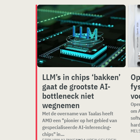
LLM’s in chips ‘bakken’
Op
gaat de grootste AI-
fy
bottleneck niet
vo
wegnemen
Open
om A
Met de overname van Taalas heeft
soft
AMD een "pionier op het gebied van
hard
gespecialiseerde AI-inferencing-
MEL
chips" in...