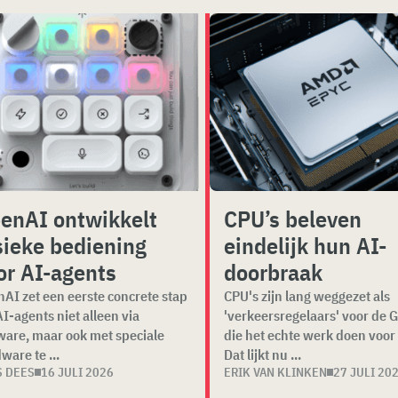
enAI ontwikkelt
CPU’s beleven
sieke bediening
eindelijk hun AI-
or AI-agents
doorbraak
AI zet een eerste concrete stap
CPU's zijn lang weggezet als
I-agents niet alleen via
'verkeersregelaars' voor de 
ware, maar ook met speciale
die het echte werk doen voor 
ware te ...
Dat lijkt nu ...
S DEES
16 JULI 2026
ERIK VAN KLINKEN
27 JULI 20