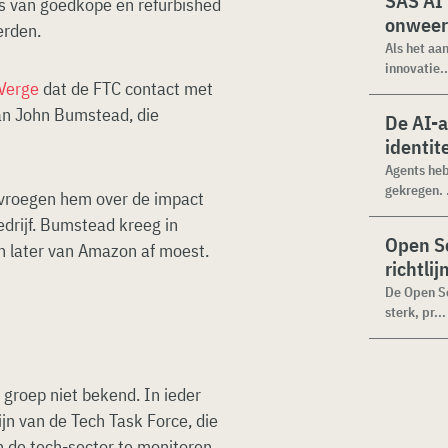
SAS AI
s van goedkope en refurbished
onweer
erden.
Als het aa
innovatie..
Verge
dat de FTC contact met
n John Bumstead, die
De AI-
identit
Agents heb
gekregen. .
vroegen hem over de impact
drijf. Bumstead kreeg in
Open Se
n later van Amazon af moest.
richtli
De Open Se
sterk, pr...
groep niet bekend. In ieder
zijn van de Tech Task Force, die
n de tech-sector te monitoren.