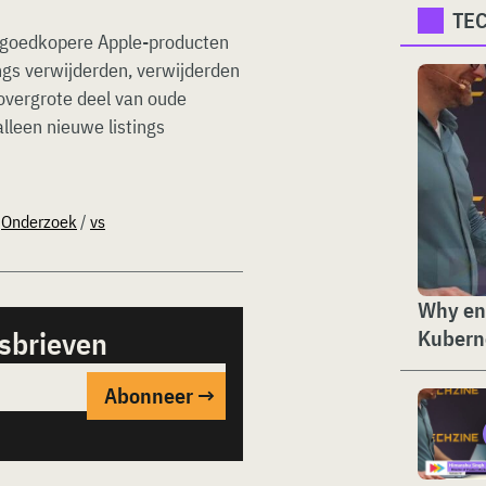
TE
n goedkopere Apple-producten
ings verwijderden, verwijderden
overgrote deel van oude
leen nieuwe listings
/
Onderzoek
/
vs
Why ent
Kubern
sbrieven