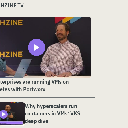
CHZINE.TV
erprises are running VMs on
etes with Portworx
Why hyperscalers run
containers in VMs: VKS
deep dive