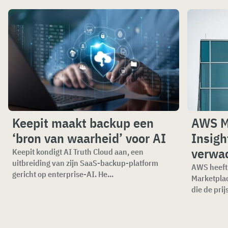
Keepit maakt backup een
AWS M
‘bron van waarheid’ voor AI
Insigh
verwa
Keepit kondigt AI Truth Cloud aan, een
uitbreiding van zijn SaaS-backup-platform
AWS heeft 
gericht op enterprise-AI. He...
Marketplac
die de prijs