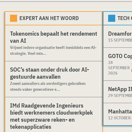
EXPERT AAN HET WOORD
TECH
Tokenomics bepaalt het rendement
Dreamfor
van AI
15 SEPTEMB
Vrijwel iedere organisatie heeft inmiddels een AI-
strategie. Veel min...
GOTO Co
28
SEPTEMBER
SOC’s staan onder druk door AI-
2026
gestuurde aanvallen
Zowel aanvallers als verdedigers gebruiken
NetApp I
steeds vaker generatieve e...
29 SEPTEMB
IMd Raadgevende Ingenieurs
Manhatta
biedt werknemers cloudwerkplek
12 OCTOBER
met superzware reken- en
tekenapplicaties