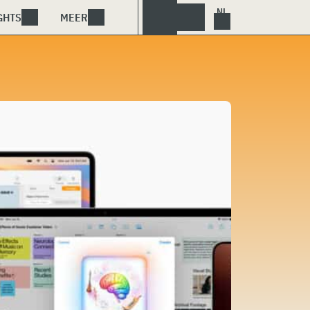
GHTS
MEER