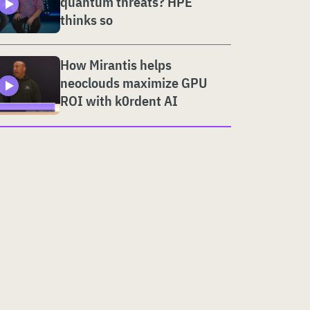
quantum threats? HPE
thinks so
How Mirantis helps
neoclouds maximize GPU
ROI with k0rdent AI