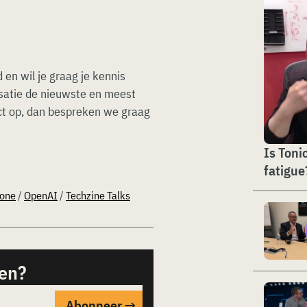
 en wil je graag je kennis
isatie de nieuwste en meest
ct op, dan bespreken we graag
Is Toni
fatigue
hone
/
OpenAI
/
Techzine Talks
sen?