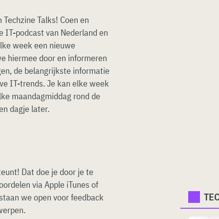
n Techzine Talks! Coen en
e IT-podcast van Nederland en
 elke week een nieuwe
we hiermee door en informeren
en, de belangrijkste informatie
e IT-trends. Je kan elke week
 elke maandagmiddag rond de
n dagje later.
eunt! Dat doe je door je te
oordelen via Apple iTunes of
TE
k staan we open voor feedback
rwerpen.