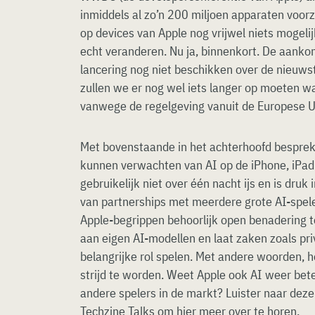
inmiddels al zo’n 200 miljoen apparaten voorzi
op devices van Apple nog vrijwel niets mogeli
echt veranderen. Nu ja, binnenkort. De aanko
lancering nog niet beschikken over de nieuwst
zullen we er nog wel iets langer op moeten w
vanwege de regelgeving vanuit de Europese U
Met bovenstaande in het achterhoofd bespre
kunnen verwachten van AI op de iPhone, iPad
gebruikelijk niet over één nacht ijs en is druk
van partnerships met meerdere grote AI-speler
Apple-begrippen behoorlijk open benadering t
aan eigen AI-modellen en laat zaken zoals pri
belangrijke rol spelen. Met andere woorden, h
strijd te worden. Weet Apple ook AI weer bete
andere spelers in de markt? Luister naar deze
Techzine Talks om hier meer over te horen.