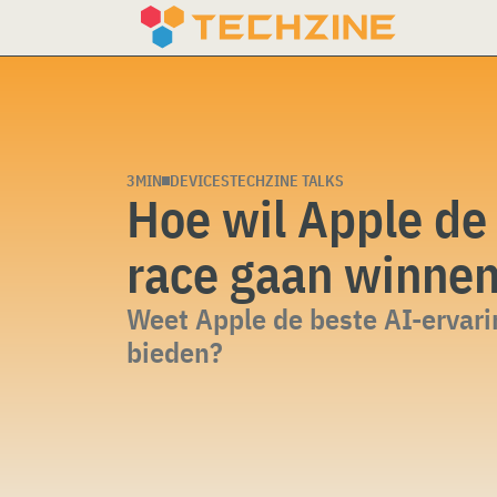
Skip
to
content
3MIN
DEVICES
TECHZINE TALKS
Hoe wil Apple de
race gaan winne
Weet Apple de beste AI-ervari
bieden?