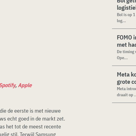
Bol get
logisti
Bol is op 
log...
FOMO in
met ha
De timing 
Ope...
Meta k
grote 
Spotify
,
Apple
Meta intro
draait op .
 die de eerste is met nieuwe
uws echt goed in de markt zet.
as het tot de meest recente
lig stil. Terwijl Samsung