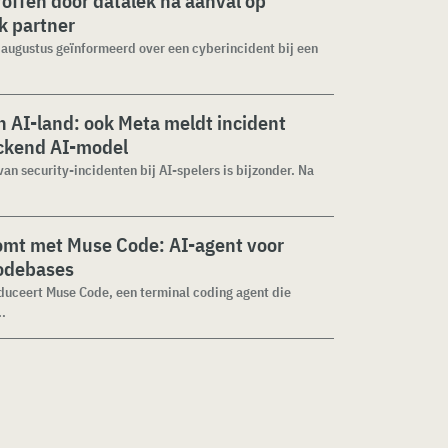
roffen door datalek na aanval op
ek partner
1 augustus geïnformeerd over een cyberincident bij een
 AI-land: ook Meta meldt incident
ckend AI-model
van security-incidenten bij AI-spelers is bijzonder. Na
omt met Muse Code: AI-agent voor
codebases
duceert Muse Code, een terminal coding agent die
..