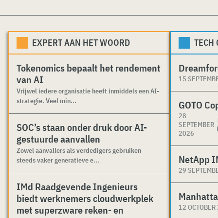
EXPERT AAN HET WOORD
TECH
Tokenomics bepaalt het rendement
Dreamfor
van AI
15 SEPTEMB
Vrijwel iedere organisatie heeft inmiddels een AI-
strategie. Veel min...
GOTO Co
28
SEPTEMBER
SOC’s staan onder druk door AI-
2026
gestuurde aanvallen
Zowel aanvallers als verdedigers gebruiken
NetApp I
steeds vaker generatieve e...
29 SEPTEMB
IMd Raadgevende Ingenieurs
Manhatta
biedt werknemers cloudwerkplek
12 OCTOBER
met superzware reken- en