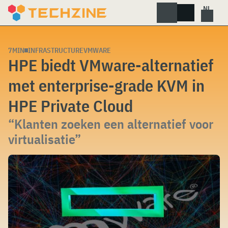
Skip
to
content
7MIN
INFRASTRUCTURE
VMWARE
HPE biedt VMware-alternatief
met enterprise-grade KVM in
HPE Private Cloud
“Klanten zoeken een alternatief voor
virtualisatie”