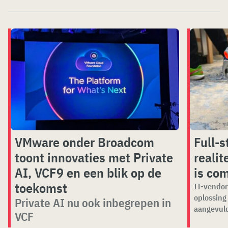
VMware onder Broadcom
Full-s
toont innovaties met Private
reali
AI, VCF9 en een blik op de
is co
toekomst
IT-vendor
oplossing 
Private AI nu ook inbegrepen in
aangevuld 
VCF