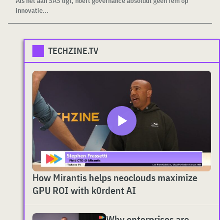
Als het aan SAS ligt, hoeft governance absoluut geen rem op
innovatie...
TECHZINE.TV
How Mirantis helps neoclouds maximize
GPU ROI with k0rdent AI
Why enterprises are