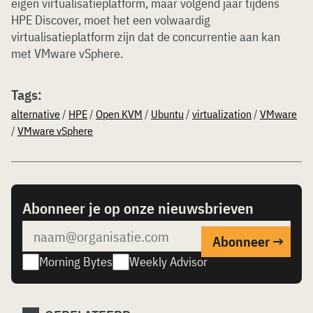
eigen virtualisatieplatform, maar volgend jaar tijdens
HPE Discover, moet het een volwaardig
virtualisatieplatform zijn dat de concurrentie aan kan
met VMware vSphere.
Tags:
alternative
/
HPE
/
Open KVM
/
Ubuntu
/
virtualization
/
VMware
/
VMware vSphere
Abonneer je op onze nieuwsbrieven
Morning Bytes
Weekly Advisor