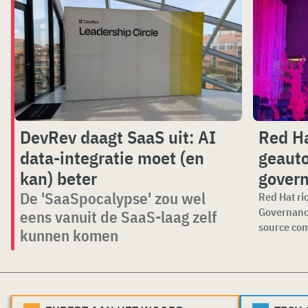
DevRev daagt SaaS uit: AI
Red Ha
data-integratie moet (en
geauto
kan) beter
gover
De 'SaaSpocalypse' zou wel
Red Hat ri
Governance
eens vanuit de SaaS-laag zelf
source com
kunnen komen