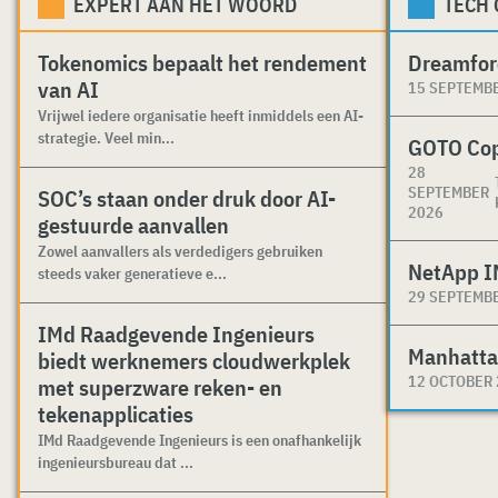
EXPERT AAN HET WOORD
TECH
Tokenomics bepaalt het rendement
Dreamfor
van AI
15 SEPTEMB
Vrijwel iedere organisatie heeft inmiddels een AI-
strategie. Veel min...
GOTO Co
28
SEPTEMBER
SOC’s staan onder druk door AI-
2026
gestuurde aanvallen
Zowel aanvallers als verdedigers gebruiken
NetApp I
steeds vaker generatieve e...
29 SEPTEMB
IMd Raadgevende Ingenieurs
Manhatta
biedt werknemers cloudwerkplek
12 OCTOBER
met superzware reken- en
tekenapplicaties
IMd Raadgevende Ingenieurs is een onafhankelijk
ingenieursbureau dat ...